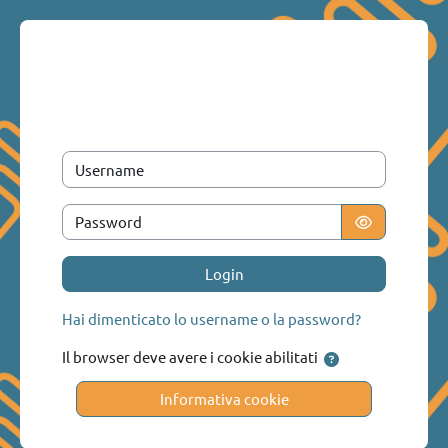
Vai al contenuto principale
Username
Password
Login
Hai dimenticato lo username o la password?
Il browser deve avere i cookie abilitati
Informativa cookie